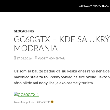
GENDZOV MIKROBLOG
GEOCACHING
GC60GTX – KDE SA UKRÝ
MODRANIA
17.06.2016
VLOŽIŤ KOMENTÁR
Už som sa bál, že žiadnu ďalšiu kešku dnes ráno nenájde
nakoniec stála za to. Pekný výhľad na šíre okolie. Takto 
ráno nikde ani nohy, iba ja ako osamelý turista.
Tu niekde je keška GC60GTX