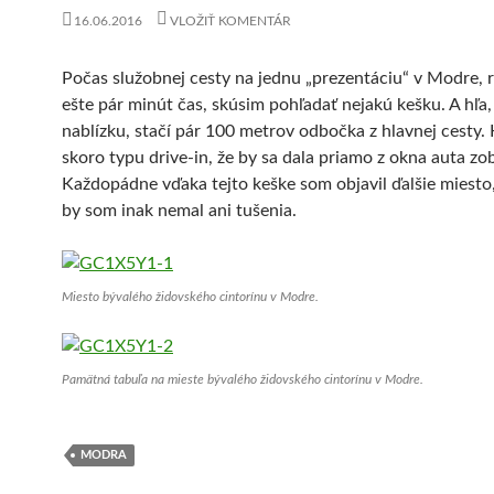
16.06.2016
VLOŽIŤ KOMENTÁR
Počas služobnej cesty na jednu „prezentáciu“ v Modre,
ešte pár minút čas, skúsim pohľadať nejakú kešku. A hľa, 
nablízku, stačí pár 100 metrov odbočka z hlavnej cesty. 
skoro typu drive-in, že by sa dala priamo z okna auta zobr
Každopádne vďaka tejto keške som objavil ďalšie miesto
by som inak nemal ani tušenia.
Miesto bývalého židovského cintorínu v Modre.
Pamätná tabuľa na mieste bývalého židovského cintorínu v Modre.
MODRA