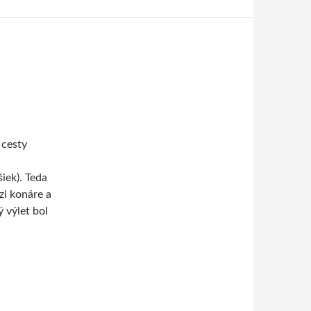
 cesty
iek). Teda
zi konáre a
 výlet bol