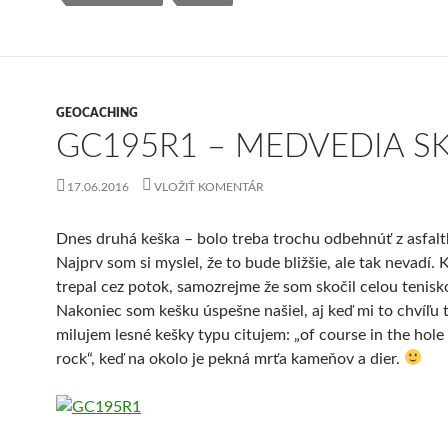
GEOCACHING
GC195R1 – MEDVEDIA S
17.06.2016
VLOŽIŤ KOMENTÁR
Dnes druhá keška – bolo treba trochu odbehnúť z asfaltk
Najprv som si myslel, že to bude bližšie, ale tak nevadí.
trepal cez potok, samozrejme že som skočil celou tenisk
Nakoniec som kešku úspešne našiel, aj keď mi to chvíľu t
milujem lesné kešky typu citujem: „of course in the hole
rock“, keď na okolo je pekná mrťa kameňov a dier.