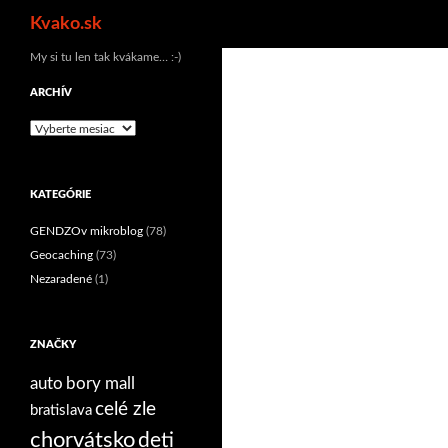
Hľadať
Kvako.sk
Preskočiť
My si tu len tak kvákame… :-)
na
ARCHÍV
obsah
Archív
KATEGÓRIE
GENDZOv mikroblog
(78)
Geocaching
(73)
Nezaradené
(1)
ZNAČKY
auto
bory mall
celé zle
bratislava
chorvátsko
deti