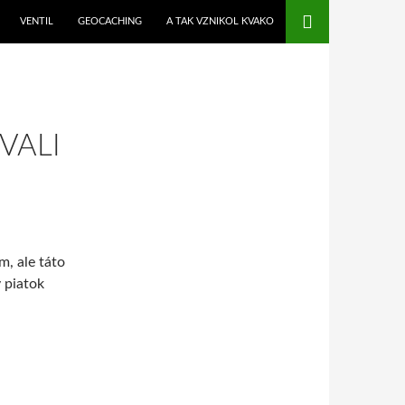
VENTIL
GEOCACHING
A TAK VZNIKOL KVAKO
VALI
m, ale táto
v piatok