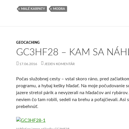
MALÉ KARPATY
MODRA
GEOCACHING
GC3HF28 – KAM SA NÁHL
17.06.2016
JEDEN KOMENTÁR
Počas služobnej cesty – vstal skoro ráno, pred začiatko
programu, a hybaj kešky hľadať. Na moje počudovanie s
jazere stretol párik a nevyzerali na hľadačov ani rybárov
neviem čo tam robili, sedeli na brehu a pofajčievali. Asi s
prebehnúť.