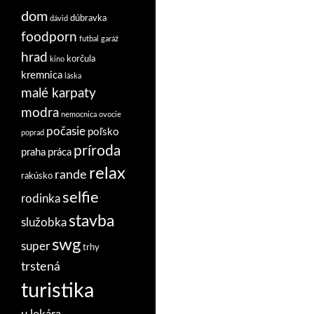
dom
dúbravka
dávid
foodporn
futbal
garáž
hrad
korčula
kino
kremnica
láska
malé karpaty
modra
nemocnica
ovocie
počasie
poľsko
poprad
príroda
praha
práca
relax
rande
rakúsko
selfie
rodinka
stavba
služobka
swg
super
trhy
trstená
turistika