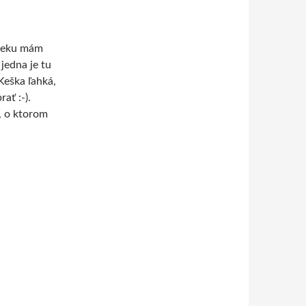
 reku mám
jedna je tu
Keška ľahká,
ať :-).
, o ktorom