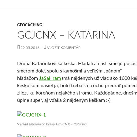
GEOCACHING
GCJCNX – KATARINA
29.05.2016
VLOŽIŤ KOMENTÁR
Druhá Katarínkovská keška. Hľadali a našli sme ju počas
smerom dole, spolu s kamošmi a veľkým „pánom“
hľadačom
JaSaHram
(má nájdených už viac ako 1600 keš
kešku som našiel ja, bolo treba sa trochu predrať pomed
zliezť ku koreňom nejakého stromu. Každopádne, dnešný
úplne super, aj vďaka 2 nájdeným keškám :-).
Výhľad smerom od kešky GCJCNX – Katarina.