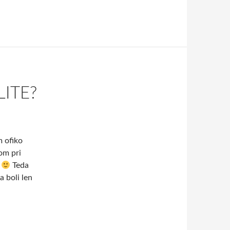
ITE?
m ofiko
om pri
.
Teda
a boli len