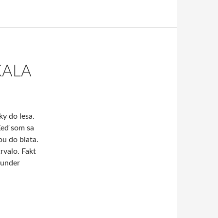
KALA
y do lesa.
 Keď som sa
ou do blata.
rvalo. Fakt
 under