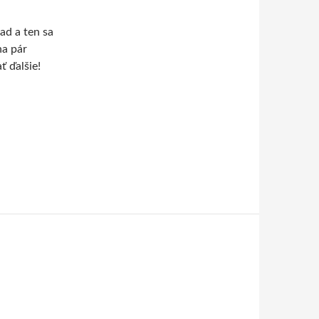
ad a ten sa
na pár
ť ďalšie!