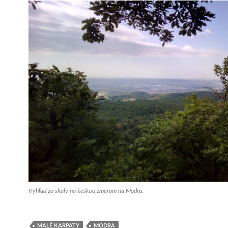
Výhľad zo skaly na keškou zmerom na Modru.
MALÉ KARPATY
MODRA