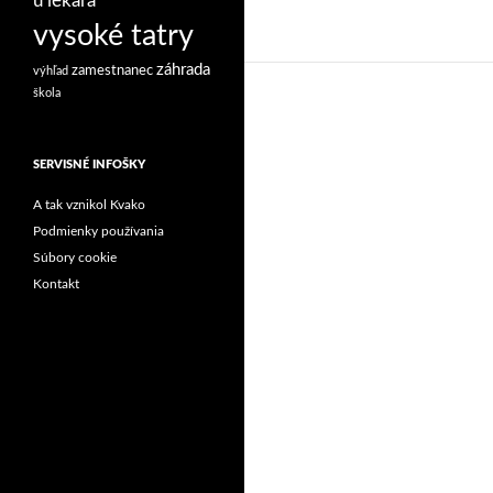
u lekára
vysoké tatry
záhrada
zamestnanec
výhľad
škola
SERVISNÉ INFOŠKY
A tak vznikol Kvako
Podmienky používania
Súbory cookie
Kontakt