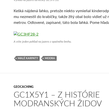
Výhľad na jazero od kešky GC3HF28.
Kešká nájdená ľahko, pretože niekto vymieňal kinderodp
mu nezmestil do krabičky, takže žltý obal bolo vidieť už 
metrov. Odlovené, zapísané, táto bola ľahká. Pome hľada
A ešte jeden pohľad na jazero z opačného brehu.
MALÉ KARPATY
MODRA
GEOCACHING
GC1X5Y1 – Z HISTÓRIE
MODRANSKÝCH ŽIDOV