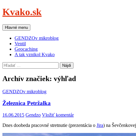
Preskočiť
Kvako.sk
na
obsah
Hľadať
Hlavné menu
GENDZOv mikroblog
Ventil
Geocaching
A tak vznikol Kvako
Hľadať:
Archív značiek: výhľad
GENDZOv mikroblog
Železnica Petržalka
16.06.2015
Gendzo
Vložiť komentár
Dnes doobeda pracovné stretnutie (prezentácia o
Jira
) na Ševčenkovej