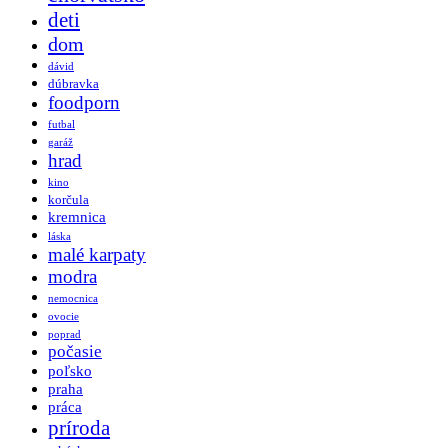
deti
dom
dávid
dúbravka
foodporn
futbal
garáž
hrad
kino
korčula
kremnica
láska
malé karpaty
modra
nemocnica
ovocie
poprad
počasie
poľsko
praha
práca
príroda