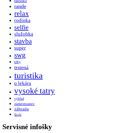
rakúsko
rande
relax
rodinka
selfie
služobka
stavba
super
swg
trhy
trstená
turistika
u lekára
vysoké tatry
výhľad
zamestnanec
záhrada
škola
Servisné infošky