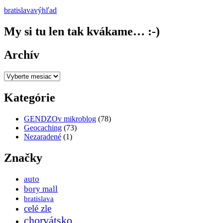
bratislava
výhľad
My si tu len tak kvákame… :-)
Archív
Archív
Kategórie
GENDZOv mikroblog
(78)
Geocaching
(73)
Nezaradené
(1)
Značky
auto
bory mall
bratislava
celé zle
chorvátsko