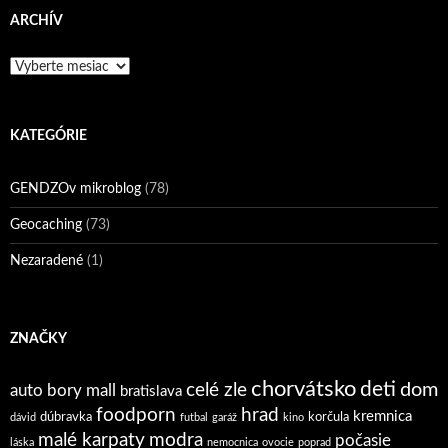
ARCHÍV
Archív
KATEGÓRIE
GENDZOv mikroblog
(78)
Geocaching
(73)
Nezaradené
(1)
ZNAČKY
chorvátsko
deti
dom
celé zle
auto
bory mall
bratislava
foodporn
hrad
kremnica
dúbravka
korčula
dávid
futbal
garáž
kino
malé karpaty
modra
počasie
láska
nemocnica
ovocie
poprad