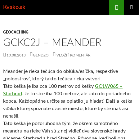
Preskočiť
Hľadať
Kvako.sk
na
HLAVNÉ
obsah
MENU
GEOCACHING
GCKC2J – MEANDER
10.08.2013
GENDZO
VLOŽIŤ KOMENTÁR
Meander je rieka tečúca do oblúka/esíčka, respektíve
„poloostrov“, ktorý takto tečúca rieka vytvorí.
Táto keška je iba cca 100 metrov od kešky
GC1W065 –
Starhrad
. Je to síce iba 100 metrov, ale zato do poriadneho
kopca. Každopádne určite sa oplatilo ju hľadať. Ďalšia keška
vďaka ktorej spoznáte úžasné miesto, ktoré by ste inak asi
nenašli.
Táto keška je pozoruhodná tým, že okrem samotného
meandru na rieke Váh sú z nej vidieť dva slovenské hrady
súčasne: Starhrad a hrad Strečno. Pôvodne, keď boli oba