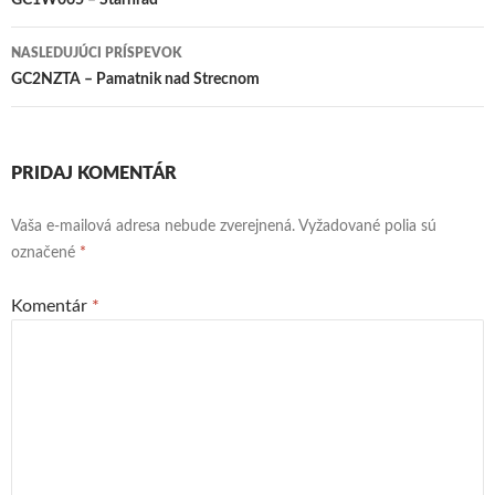
článkami
GC1W065 – Starhrad
NASLEDUJÚCI PRÍSPEVOK
GC2NZTA – Pamatnik nad Strecnom
PRIDAJ KOMENTÁR
Vaša e-mailová adresa nebude zverejnená.
Vyžadované polia sú
označené
*
Komentár
*