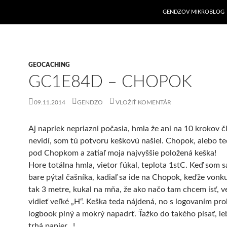
GENDZOV MIKROBLOG
GEOCACHING
GC1E84D – CHOPOK
09.11.2014
GENDZO
VLOŽIŤ KOMENTÁR
Aj napriek nepriazni počasia, hmla že ani na 10 krokov č
nevidí, som tú potvoru keškovú našiel. Chopok, alebo te
pod Chopkom a zatiaľ moja najvyššie položená keška!
Hore totálna hmla, vietor fúkal, teplota 1stC. Keď som s
bare pýtal čašníka, kadiaľ sa ide na Chopok, keďže vonk
tak 3 metre, kukal na mňa, že ako načo tam chcem ísť, v
vidieť veľké „H“. Keška teda nájdená, no s logovaním pr
logbook plný a mokrý napadrť. Ťažko do takého písať, l
trhá papier…!