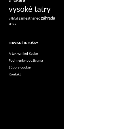
u lekára
vysoké tatry
záhrada
zamestnanec
výhľad
škola
SERVISNÉ INFOŠKY
A tak vznikol Kvako
Podmienky používania
Súbory cookie
Kontakt