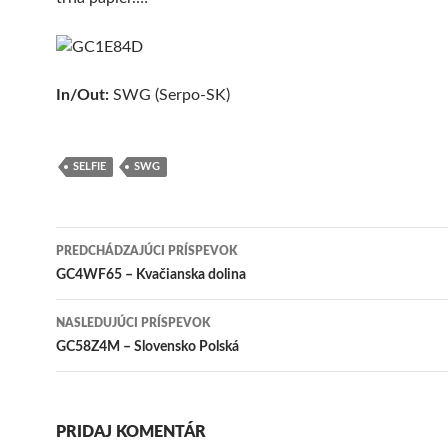
In/Out:
SWG (Serpo-SK)
SELFIE
SWG
Navigácia
PREDCHÁDZAJÚCI PRÍSPEVOK
článkami
GC4WF65 – Kvačianska dolina
NASLEDUJÚCI PRÍSPEVOK
GC58Z4M – Slovensko Polská
PRIDAJ KOMENTÁR