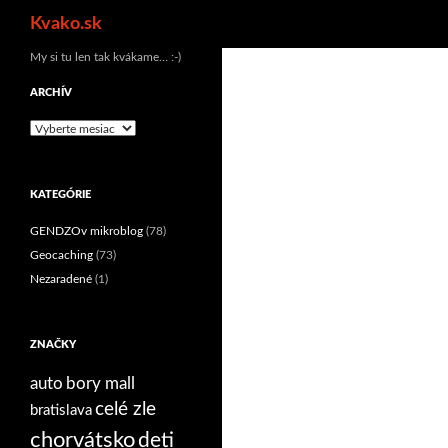
Hľadať
Kvako.sk
Preskočiť
My si tu len tak kvákame… :-)
na
ARCHÍV
obsah
Archív
KATEGÓRIE
GENDZOv mikroblog
(78)
Geocaching
(73)
Nezaradené
(1)
ZNAČKY
auto
bory mall
celé zle
bratislava
chorvátsko
deti