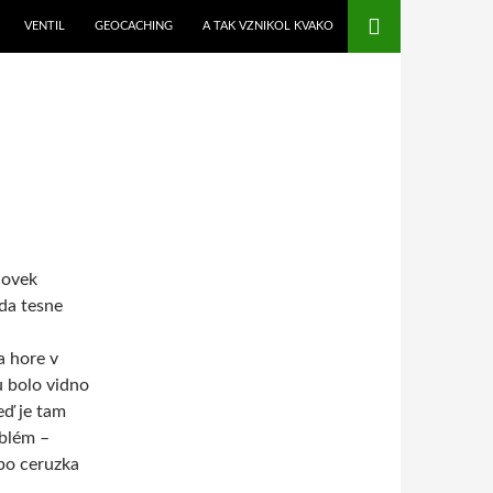
VENTIL
GEOCACHING
A TAK VZNIKOL KVAKO
lovek
da tesne
a hore v
u bolo vidno
eď je tam
oblém –
ebo ceruzka