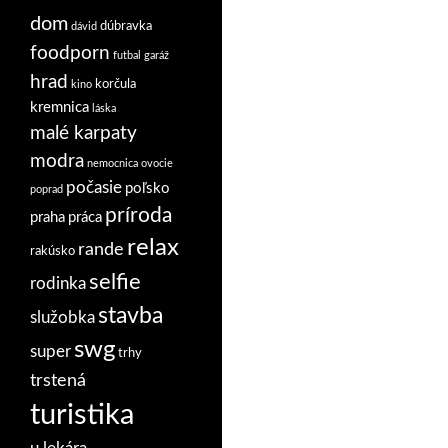
dom
dúbravka
dávid
foodporn
futbal
garáž
hrad
korčula
kino
kremnica
láska
malé karpaty
modra
nemocnica
ovocie
počasie
poľsko
poprad
príroda
praha
práca
relax
rande
rakúsko
selfie
rodinka
stavba
služobka
swg
super
trhy
trstená
turistika