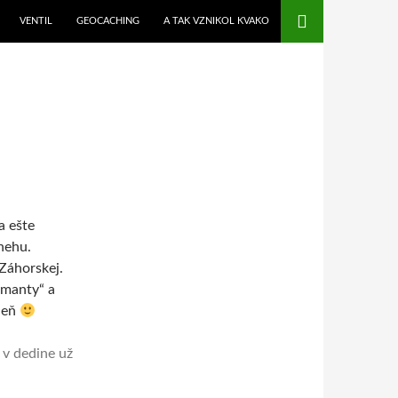
VENTIL
GEOCACHING
A TAK VZNIKOL KVAKO
a ešte
nehu.
Záhorskej.
amanty“ a
 deň