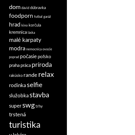
dom
dúbravka
dávid
foodporn
futbal
garáž
hrad
korčula
kino
kremnica
láska
malé karpaty
modra
nemocnica
ovocie
počasie
poľsko
poprad
príroda
praha
práca
relax
rande
rakúsko
selfie
rodinka
stavba
služobka
swg
super
trhy
trstená
turistika