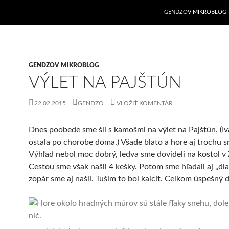
GENDZOV MIKROBLOG
GENDZOV MIKROBLOG
VÝLET NA PAJŠTÚN
22.02.2015
GENDZO
VLOŽIŤ KOMENTÁR
Dnes poobede sme šli s kamošmi na výlet na Pajštún. (Iv
ostala po chorobe doma.) Všade blato a hore aj trochu s
Výhľad nebol moc dobrý, ledva sme dovideli na kostol v 
Cestou sme však našli 4 kešky. Potom sme hľadali aj „di
zopár sme aj našli. Tuším to bol kalcit. Celkom úspešný