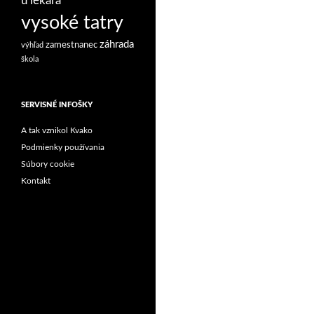
u lekára
vysoké tatry
záhrada
zamestnanec
výhľad
škola
SERVISNÉ INFOŠKY
A tak vznikol Kvako
Podmienky používania
Súbory cookie
Kontakt