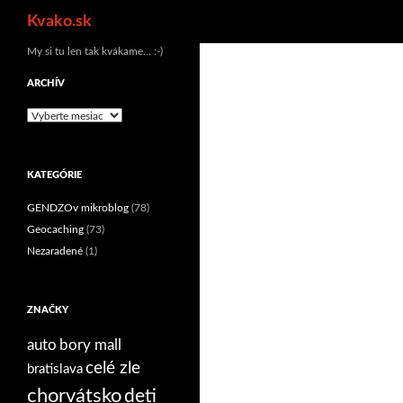
Hľadať
Kvako.sk
Preskočiť
My si tu len tak kvákame… :-)
na
ARCHÍV
obsah
Archív
KATEGÓRIE
GENDZOv mikroblog
(78)
Geocaching
(73)
Nezaradené
(1)
ZNAČKY
auto
bory mall
celé zle
bratislava
chorvátsko
deti