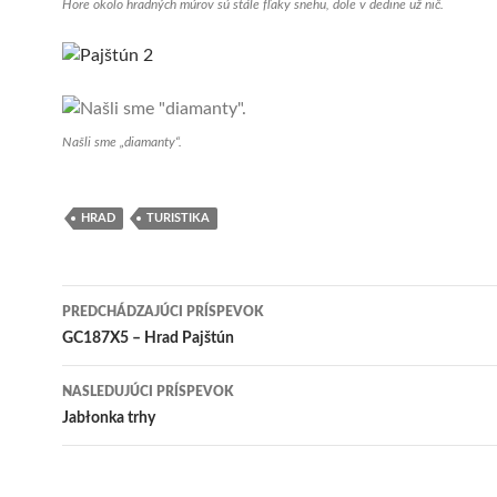
Hore okolo hradných múrov sú stále fľaky snehu, dole v dedine už nič.
Našli sme „diamanty“.
HRAD
TURISTIKA
Navigácia
PREDCHÁDZAJÚCI PRÍSPEVOK
článkami
GC187X5 – Hrad Pajštún
NASLEDUJÚCI PRÍSPEVOK
Jabłonka trhy