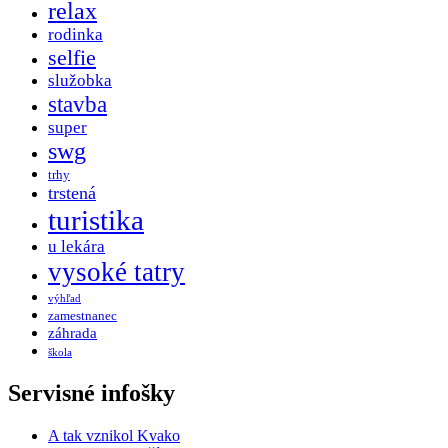
relax
rodinka
selfie
služobka
stavba
super
swg
trhy
trstená
turistika
u lekára
vysoké tatry
výhľad
zamestnanec
záhrada
škola
Servisné infošky
A tak vznikol Kvako