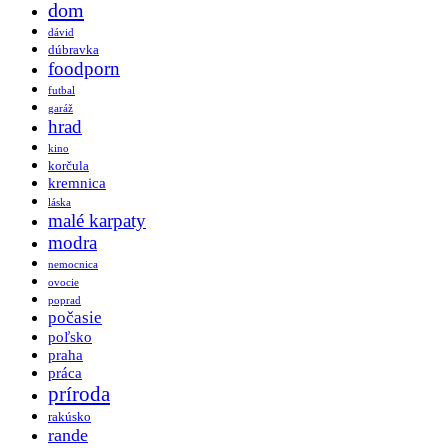
dom
dávid
dúbravka
foodporn
futbal
garáž
hrad
kino
korčula
kremnica
láska
malé karpaty
modra
nemocnica
ovocie
poprad
počasie
poľsko
praha
práca
príroda
rakúsko
rande