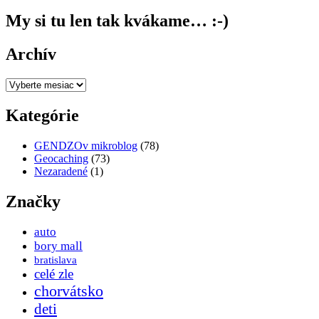
My si tu len tak kvákame… :-)
Archív
Archív
Kategórie
GENDZOv mikroblog
(78)
Geocaching
(73)
Nezaradené
(1)
Značky
auto
bory mall
bratislava
celé zle
chorvátsko
deti