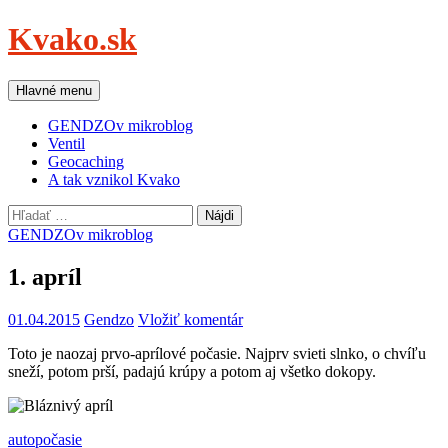
Preskočiť
Kvako.sk
na
obsah
Hľadať
Hlavné menu
GENDZOv mikroblog
Ventil
Geocaching
A tak vznikol Kvako
Hľadať:
GENDZOv mikroblog
1. apríl
01.04.2015
Gendzo
Vložiť komentár
Toto je naozaj prvo-aprílové počasie. Najprv svieti slnko, o chvíľu
sneží, potom prší, padajú krúpy a potom aj všetko dokopy.
auto
počasie