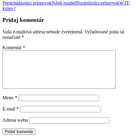
Navigácia
Predchádzajúci príspevok
Nájdi rozdiel
Nasledujúci príspevok
WTF,
krúpy?
článkami
Pridaj komentár
Vaša e-mailová adresa nebude zverejnená.
Vyžadované polia sú
označené
*
Komentár
*
Meno
*
E-mail
*
Adresa webu