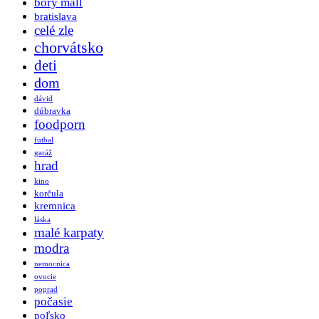
bory mall
bratislava
celé zle
chorvátsko
deti
dom
dávid
dúbravka
foodporn
futbal
garáž
hrad
kino
korčula
kremnica
láska
malé karpaty
modra
nemocnica
ovocie
poprad
počasie
poľsko