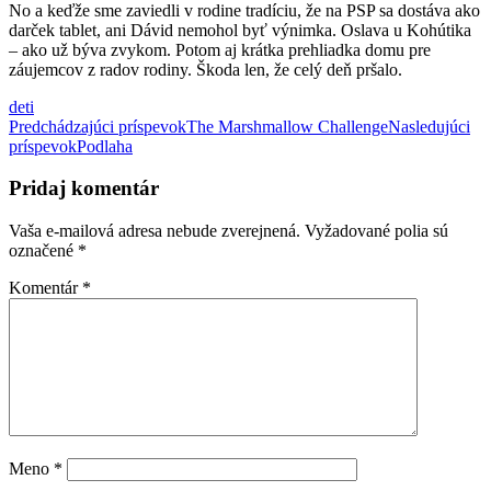
No a keďže sme zaviedli v rodine tradíciu, že na PSP sa dostáva ako
darček tablet, ani Dávid nemohol byť výnimka. Oslava u Kohútika
– ako už býva zvykom. Potom aj krátka prehliadka domu pre
záujemcov z radov rodiny. Škoda len, že celý deň pršalo.
deti
Navigácia
Predchádzajúci príspevok
The Marshmallow Challenge
Nasledujúci
príspevok
Podlaha
článkami
Pridaj komentár
Vaša e-mailová adresa nebude zverejnená.
Vyžadované polia sú
označené
*
Komentár
*
Meno
*