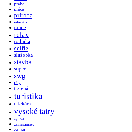
praha
práca
príroda
rakúsko
rande
relax
rodinka
selfie
služobka
stavba
super
swg
trhy
trstená
turistika
u lekára
vysoké tatry
výhľad
zamestnanec
záhrada