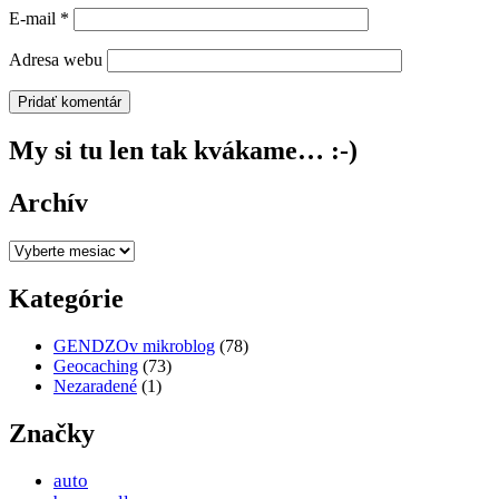
E-mail
*
Adresa webu
My si tu len tak kvákame… :-)
Archív
Archív
Kategórie
GENDZOv mikroblog
(78)
Geocaching
(73)
Nezaradené
(1)
Značky
auto