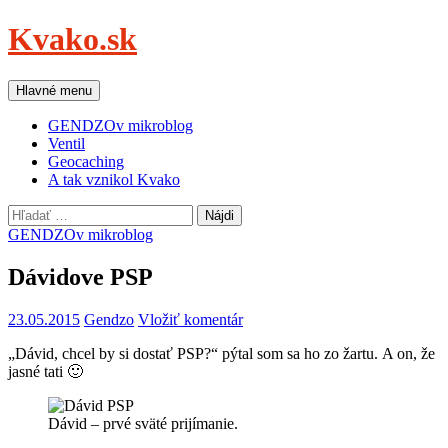
Preskočiť
Kvako.sk
na
obsah
Hľadať
Hlavné menu
GENDZOv mikroblog
Ventil
Geocaching
A tak vznikol Kvako
Hľadať:
GENDZOv mikroblog
Dávidove PSP
23.05.2015
Gendzo
Vložiť komentár
„Dávid, chcel by si dostať PSP?“ pýtal som sa ho zo žartu. A on, že
jasné tati 🙂
Dávid – prvé sväté prijímanie.