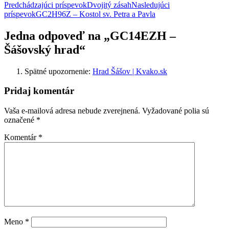
Navigácia
Predchádzajúci príspevok
Dvojitý zásah
Nasledujúci
príspevok
GC2H96Z – Kostol sv. Petra a Pavla
článkami
Jedna odpoveď na „GC14EZH –
Šášovský hrad“
Spätné upozornenie:
Hrad Šášov | Kvako.sk
Pridaj komentár
Vaša e-mailová adresa nebude zverejnená.
Vyžadované polia sú
označené
*
Komentár
*
Meno
*