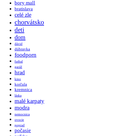
bory mall
bratislava
celé zle
chorvátsko
deti
dom
dávid
dúbravka
foodporn
futbal
garáž
hrad
kino
korčula
kremnica
láska
malé karpaty
modra
nemocnica
ovocie
poprad
počasie