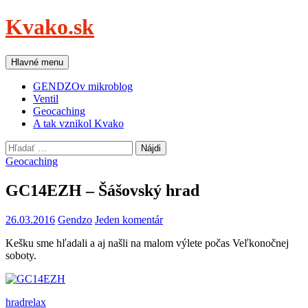
Preskočiť
Kvako.sk
na
obsah
Hľadať
Hlavné menu
GENDZOv mikroblog
Ventil
Geocaching
A tak vznikol Kvako
Hľadať:
Geocaching
GC14EZH – Šášovský hrad
26.03.2016
Gendzo
Jeden komentár
Kešku sme hľadali a aj našli na malom výlete počas Veľkonočnej
soboty.
hrad
relax