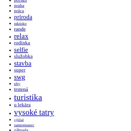
poľsko
praha
práca
príroda
rakúsko
rande
relax
rodinka
selfie
služobka
stavba
super
swg
trhy
trstená
turistika
u lekára
vysoké tatry
výhľad
zamestnanec
záhrada