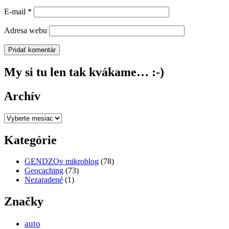
E-mail
*
Adresa webu
My si tu len tak kvákame… :-)
Archív
Archív
Kategórie
GENDZOv mikroblog
(78)
Geocaching
(73)
Nezaradené
(1)
Značky
auto