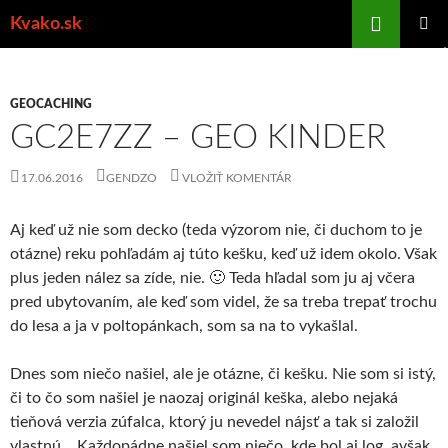
Preskočiť
Hľadať
Kvako.sk
na
HLAVNÉ
obsah
MENU
GEOCACHING
GC2E7ZZ – GEO KINDER
17.06.2016
GENDZO
VLOŽIŤ KOMENTÁR
Aj keď už nie som decko (teda výzorom nie, či duchom to je
otázne) reku pohľadám aj túto kešku, keď už idem okolo. Však
plus jeden nález sa zíde, nie. 🙂 Teda hľadal som ju aj včera
pred ubytovaním, ale keď som videl, že sa treba trepať trochu
do lesa a ja v poltopánkach, som sa na to vykašlal.
Dnes som niečo našiel, ale je otázne, či kešku. Nie som si istý,
či to čo som našiel je naozaj originál keška, alebo nejaká
tieňová verzia zúfalca, ktorý ju nevedel nájsť a tak si založil
vlastnú… Každopádne našiel som niečo, kde bol aj log, avšak