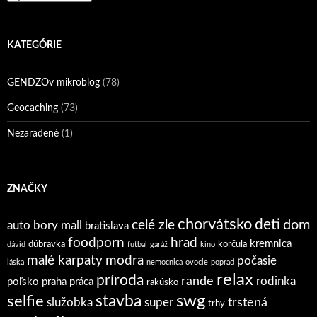
KATEGÓRIE
GENDZOv mikroblog
(78)
Geocaching
(73)
Nezaradené
(1)
ZNAČKY
chorvátsko
deti
dom
celé zle
auto
bory mall
bratislava
foodporn
hrad
kremnica
dúbravka
korčula
dávid
futbal
garáž
kino
malé karpaty
modra
počasie
láska
nemocnica
ovocie
poprad
relax
príroda
rande
rodinka
poľsko
praha
práca
rakúsko
stavba
swg
selfie
trstená
služobka
super
trhy