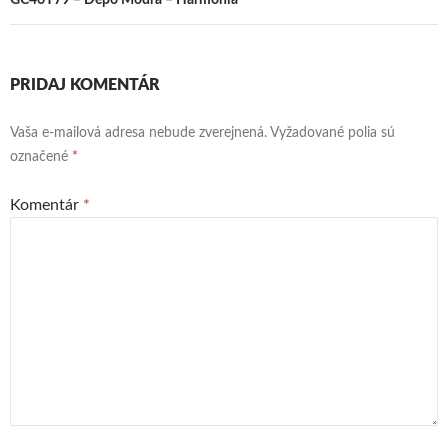
GC46Y79 – Depo Modra – Harmónia
PRIDAJ KOMENTÁR
Vaša e-mailová adresa nebude zverejnená.
Vyžadované polia sú
označené
*
Komentár
*