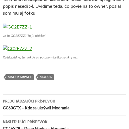
popis nesedí :-(. Uvidíme teda, čo povie na to owner, poslal
som mu aj fotku.
Je to GC2E7ZZ? To je otázka!
Každopádne, tu niekde za potokom keška sa skrýva…
MALÉ KARPATY
MODRA
Navigácia
PREDCHÁDZAJÚCI PRÍSPEVOK
článkami
GC60GTX – Kde sa ukrývali Modrania
NASLEDUJÚCI PRÍSPEVOK